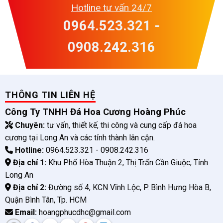
Hotline tư vấn 24/7
0964.523.321 -
0908.242.316
THÔNG TIN LIÊN HỆ
Công Ty TNHH Đá Hoa Cương Hoàng Phúc
Chuyên:
tư vấn, thiết kế, thi công và cung cấp đá hoa
cương tại Long An và các tỉnh thành lân cận.
Hotline:
0964.523.321 - 0908.242.316
Địa chỉ 1:
Khu Phố Hòa Thuận 2, Thị Trấn Cần Giuộc, Tỉnh
Long An
Địa chỉ 2:
Đường số 4, KCN Vĩnh Lộc, P. Bình Hưng Hòa B,
Quận Bình Tân, Tp. HCM
Email:
hoangphucdhc@gmail.com