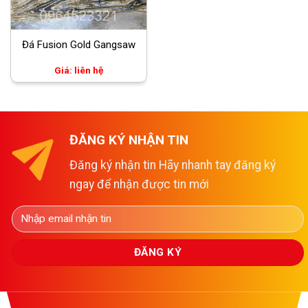
Đá Fusion Gold Gangsaw
Giá: liên hệ
ĐĂNG KÝ NHẬN TIN
Đăng ký nhận tin Hãy nhanh tay đăng ký
ngay để nhận được tin mới