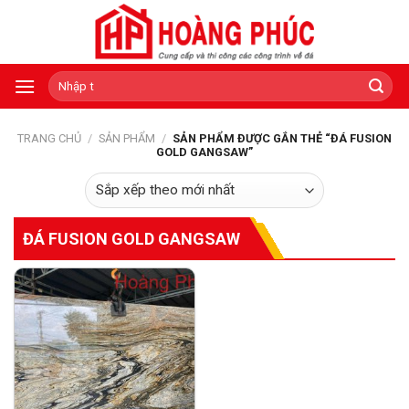
Skip
to
content
Tìm
kiếm:
TRANG CHỦ
/
SẢN PHẨM
/
SẢN PHẨM ĐƯỢC GẮN THẺ “ĐÁ FUSION
GOLD GANGSAW”
ĐÁ FUSION GOLD GANGSAW