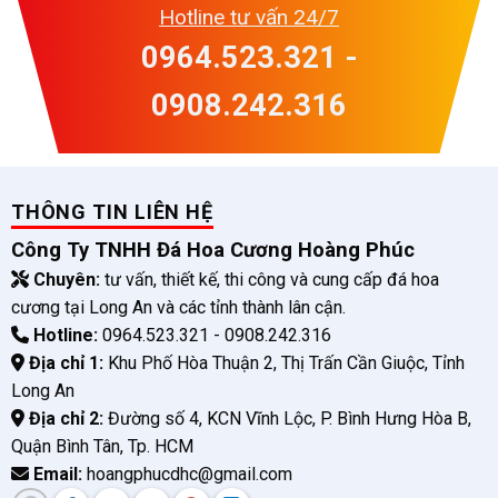
Hotline tư vấn 24/7
0964.523.321 -
0908.242.316
THÔNG TIN LIÊN HỆ
Công Ty TNHH Đá Hoa Cương Hoàng Phúc
Chuyên:
tư vấn, thiết kế, thi công và cung cấp đá hoa
cương tại Long An và các tỉnh thành lân cận.
Hotline:
0964.523.321 - 0908.242.316
Địa chỉ 1:
Khu Phố Hòa Thuận 2, Thị Trấn Cần Giuộc, Tỉnh
Long An
Địa chỉ 2:
Đường số 4, KCN Vĩnh Lộc, P. Bình Hưng Hòa B,
Quận Bình Tân, Tp. HCM
Email:
hoangphucdhc@gmail.com