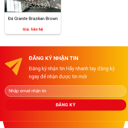
Đá Granite Brazilian Brown
Giá: liên hệ
ĐĂNG KÝ NHẬN TIN
Đăng ký nhận tin Hãy nhanh tay đăng ký
ngay để nhận được tin mới