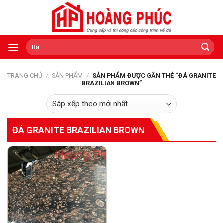
Skip
to
content
Tìm
kiếm:
TRANG CHỦ
/
SẢN PHẨM
/
SẢN PHẨM ĐƯỢC GẮN THẺ “ĐÁ GRANITE
BRAZILIAN BROWN”
ĐÁ GRANITE BRAZILIAN BROWN