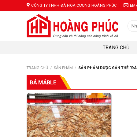
Skip
CÔNG TY TNHH ĐÁ HOA CƯƠNG HOÀNG PHÚC
EM
to
content
Tìm
kiếm
TRANG CHỦ
TRANG CHỦ
/
SẢN PHẨM
/
SẢN PHẨM ĐƯỢC GẮN THẺ “ĐÁ
ĐÁ MẢBLE