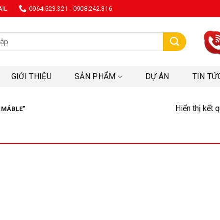
AIL
0964.523.321 - 0908.242.316
:
GIỚI THIỆU
SẢN PHẨM
DỰ ÁN
TIN TỨ
Hiển thị kết 
 MẢBLE”