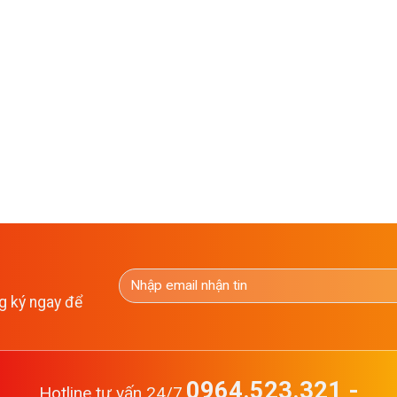
g ký ngay để
0964.523.321 -
Hotline tư vấn 24/7