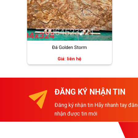
Đá Golden Storm
Giá: liên hệ
ĐĂNG KÝ NHẬN TIN
Đăng ký nhận tin Hãy nhanh tay đăn
nhận được tin mới