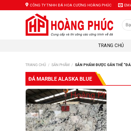
Skip
CÔNG TY TNHH ĐÁ HOA CƯƠNG HOÀNG PHÚC
EM
to
content
Tìm
kiếm
TRANG CHỦ
TRANG CHỦ
/
SẢN PHẨM
/
SẢN PHẨM ĐƯỢC GẮN THẺ “ĐÁ
ĐÁ MARBLE ALASKA BLUE