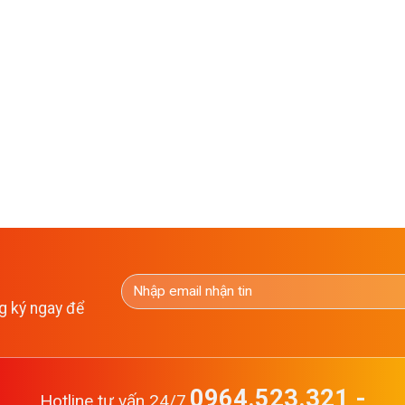
g ký ngay để
0964.523.321 -
Hotline tư vấn 24/7