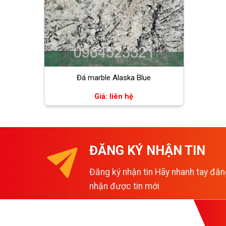
Đá marble Alaska Blue
Giá: liên hệ
ĐĂNG KÝ NHẬN TIN
Đăng ký nhận tin Hãy nhanh tay đăn
nhận được tin mới