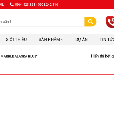
AIL
0964.523.321 - 0908.242.316
:
GIỚI THIỆU
SẢN PHẨM
DỰ ÁN
TIN TỨ
Hiển thị kết 
 MARBLE ALASKA BLUE”