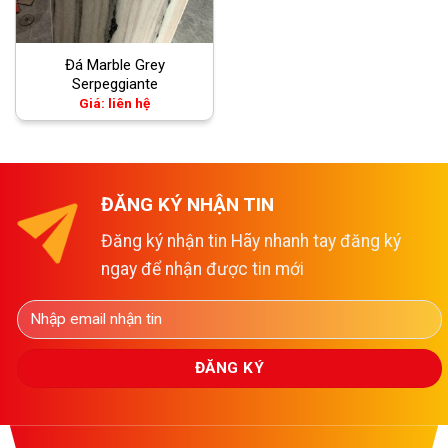
Đá Marble Grey
Serpeggiante
Giá: liên hệ
ĐĂNG KÝ NHẬN TIN
Đăng ký nhận tin Hãy nhanh tay đăng ký
ngay để nhận được tin mới