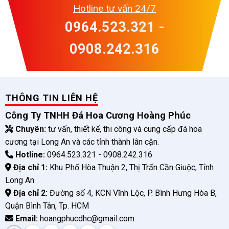
Hotline tư vấn 24/7
0964.523.321 -
0908.242.316
THÔNG TIN LIÊN HỆ
Công Ty TNHH Đá Hoa Cương Hoàng Phúc
Chuyên:
tư vấn, thiết kế, thi công và cung cấp đá hoa
cương tại Long An và các tỉnh thành lân cận.
Hotline:
0964.523.321 - 0908.242.316
Địa chỉ 1:
Khu Phố Hòa Thuận 2, Thị Trấn Cần Giuộc, Tỉnh
Long An
Địa chỉ 2:
Đường số 4, KCN Vĩnh Lộc, P. Bình Hưng Hòa B,
Quận Bình Tân, Tp. HCM
Email:
hoangphucdhc@gmail.com