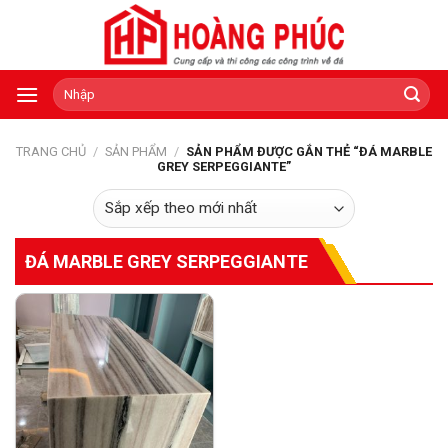
Skip
to
content
Tìm
kiếm:
TRANG CHỦ
/
SẢN PHẨM
/
SẢN PHẨM ĐƯỢC GẮN THẺ “ĐÁ MARBLE
GREY SERPEGGIANTE”
ĐÁ MARBLE GREY SERPEGGIANTE