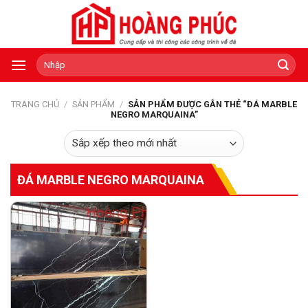
Skip
to
content
Tìm
kiếm:
TRANG CHỦ
/
SẢN PHẨM
/
SẢN PHẨM ĐƯỢC GẮN THẺ “ĐÁ MARBLE
NEGRO MARQUAINA”
ĐÁ MARBLE NEGRO MARQUAINA