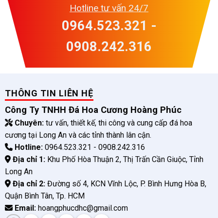
Hotline tư vấn 24/7
0964.523.321 -
0908.242.316
THÔNG TIN LIÊN HỆ
Công Ty TNHH Đá Hoa Cương Hoàng Phúc
Chuyên:
tư vấn, thiết kế, thi công và cung cấp đá hoa
cương tại Long An và các tỉnh thành lân cận.
Hotline:
0964.523.321 - 0908.242.316
Địa chỉ 1:
Khu Phố Hòa Thuận 2, Thị Trấn Cần Giuộc, Tỉnh
Long An
Địa chỉ 2:
Đường số 4, KCN Vĩnh Lộc, P. Bình Hưng Hòa B,
Quận Bình Tân, Tp. HCM
Email:
hoangphucdhc@gmail.com