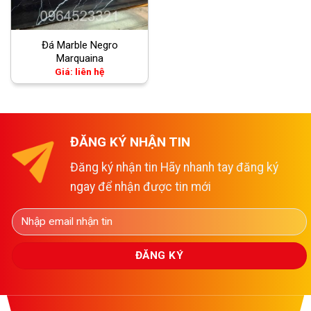
Đá Marble Negro
Marquaina
Giá: liên hệ
ĐĂNG KÝ NHẬN TIN
Đăng ký nhận tin Hãy nhanh tay đăng ký
ngay để nhận được tin mới