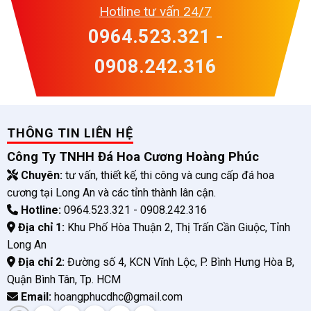
Hotline tư vấn 24/7
0964.523.321 -
0908.242.316
THÔNG TIN LIÊN HỆ
Công Ty TNHH Đá Hoa Cương Hoàng Phúc
Chuyên:
tư vấn, thiết kế, thi công và cung cấp đá hoa
cương tại Long An và các tỉnh thành lân cận.
Hotline:
0964.523.321 - 0908.242.316
Địa chỉ 1:
Khu Phố Hòa Thuận 2, Thị Trấn Cần Giuộc, Tỉnh
Long An
Địa chỉ 2:
Đường số 4, KCN Vĩnh Lộc, P. Bình Hưng Hòa B,
Quận Bình Tân, Tp. HCM
Email:
hoangphucdhc@gmail.com