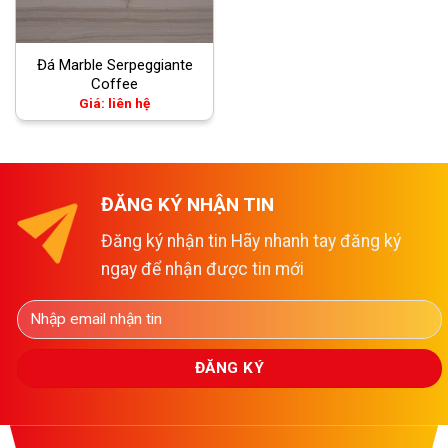
Đá Marble Serpeggiante
Coffee
Giá: liên hệ
ĐĂNG KÝ NHẬN TIN
Đăng ký nhận tin Hãy nhanh tay đăng ký
ngay để nhận được tin mới