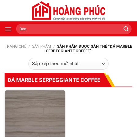
Skip
to
content
Tìm
kiếm:
TRANG CHỦ
/
SẢN PHẨM
/
SẢN PHẨM ĐƯỢC GẮN THẺ “ĐÁ MARBLE
SERPEGGIANTE COFFEE”
ĐÁ MARBLE SERPEGGIANTE COFFEE