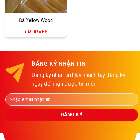
Đá Yellow Wood
Giá: liên hệ
ĐĂNG KÝ NHẬN TIN
Đăng ký nhận tin Hãy nhanh tay đăng ký
ngay để nhận được tin mới