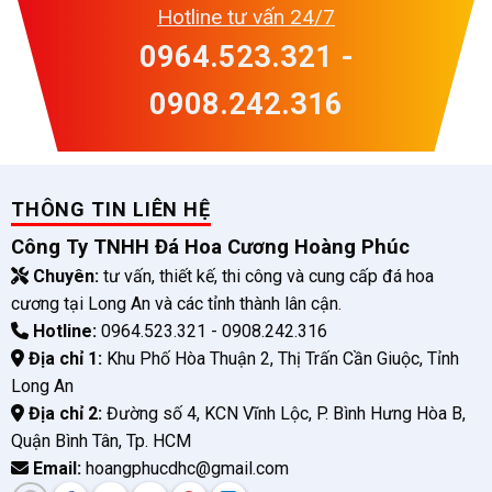
Hotline tư vấn 24/7
0964.523.321 -
0908.242.316
THÔNG TIN LIÊN HỆ
Công Ty TNHH Đá Hoa Cương Hoàng Phúc
Chuyên:
tư vấn, thiết kế, thi công và cung cấp đá hoa
cương tại Long An và các tỉnh thành lân cận.
Hotline:
0964.523.321 - 0908.242.316
Địa chỉ 1:
Khu Phố Hòa Thuận 2, Thị Trấn Cần Giuộc, Tỉnh
Long An
Địa chỉ 2:
Đường số 4, KCN Vĩnh Lộc, P. Bình Hưng Hòa B,
Quận Bình Tân, Tp. HCM
Email:
hoangphucdhc@gmail.com