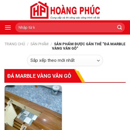
Skip
to
content
Tìm
kiếm:
TRANG CHỦ
/
SẢN PHẨM
/
SẢN PHẨM ĐƯỢC GẮN THẺ “ĐÁ MARBLE
VÀNG VÂN GỖ”
ĐÁ MARBLE VÀNG VÂN GỖ