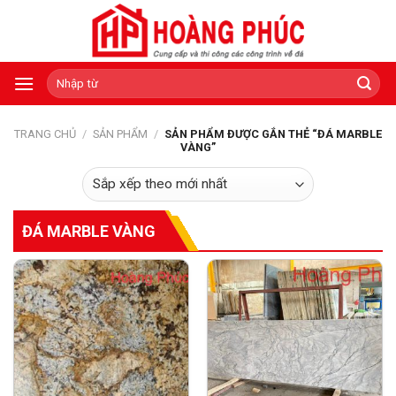
Skip
to
content
Tìm
kiếm:
TRANG CHỦ
/
SẢN PHẨM
/
SẢN PHẨM ĐƯỢC GẮN THẺ “ĐÁ MARBLE
VÀNG”
ĐÁ MARBLE VÀNG