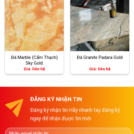
Đá Marble (Cẩm Thạch)
Đá Granite Padara Gold
Sky Gold
Giá: liên hệ
Giá: liên hệ
ĐĂNG KÝ NHẬN TIN
Đăng ký nhận tin Hãy nhanh tay đăng ký
ngay để nhận được tin mới