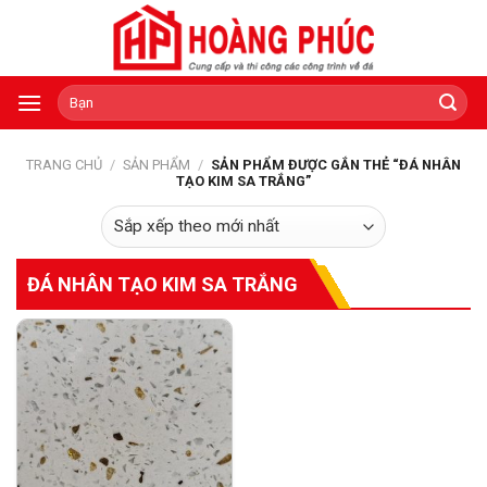
Skip
to
content
Tìm
kiếm:
TRANG CHỦ
/
SẢN PHẨM
/
SẢN PHẨM ĐƯỢC GẮN THẺ “ĐÁ NHÂN
TẠO KIM SA TRẮNG”
ĐÁ NHÂN TẠO KIM SA TRẮNG