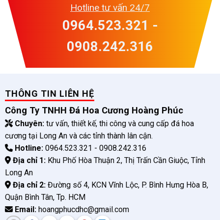
Hotline tư vấn 24/7
0964.523.321 -
0908.242.316
THÔNG TIN LIÊN HỆ
Công Ty TNHH Đá Hoa Cương Hoàng Phúc
Chuyên:
tư vấn, thiết kế, thi công và cung cấp đá hoa
cương tại Long An và các tỉnh thành lân cận.
Hotline:
0964.523.321 - 0908.242.316
Địa chỉ 1:
Khu Phố Hòa Thuận 2, Thị Trấn Cần Giuộc, Tỉnh
Long An
Địa chỉ 2:
Đường số 4, KCN Vĩnh Lộc, P. Bình Hưng Hòa B,
Quận Bình Tân, Tp. HCM
Email:
hoangphucdhc@gmail.com