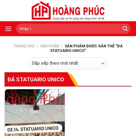
Skip
to
content
Tìm
kiếm:
TRANG CHỦ
/
SẢN PHẨM
/
SẢN PHẨM ĐƯỢC GẮN THẺ “ĐÁ
STATUARIO UNICO”
ĐÁ STATUARIO UNICO