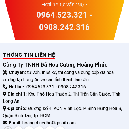
Hotline tư vấn 24/7
0964.523.321 -
0908.242.316
THÔNG TIN LIÊN HỆ
Công Ty TNHH Đá Hoa Cương Hoàng Phúc
Chuyên:
tư vấn, thiết kế, thi công và cung cấp đá hoa
cương tại Long An và các tỉnh thành lân cận.
Hotline:
0964.523.321 - 0908.242.316
Địa chỉ 1:
Khu Phố Hòa Thuận 2, Thị Trấn Cần Giuộc, Tỉnh
Long An
Địa chỉ 2:
Đường số 4, KCN Vĩnh Lộc, P. Bình Hưng Hòa B,
Quận Bình Tân, Tp. HCM
Email:
hoangphucdhc@gmail.com