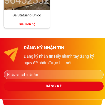
Đá Statuario Unico
Giá: liên hệ
ĐĂNG KÝ NHẬN TIN
Đăng ký nhận tin Hãy nhanh tay đăng ký
ngay để nhận được tin mới