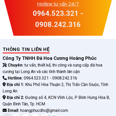
Hotline tư vấn 24/7
0964.523.321 -
0908.242.316
THÔNG TIN LIÊN HỆ
Công Ty TNHH Đá Hoa Cương Hoàng Phúc
Chuyên:
tư vấn, thiết kế, thi công và cung cấp đá hoa
cương tại Long An và các tỉnh thành lân cận.
Hotline:
0964.523.321 - 0908.242.316
Địa chỉ 1:
Khu Phố Hòa Thuận 2, Thị Trấn Cần Giuộc, Tỉnh
Long An
Địa chỉ 2:
Đường số 4, KCN Vĩnh Lộc, P. Bình Hưng Hòa B,
Quận Bình Tân, Tp. HCM
Email:
hoangphucdhc@gmail.com