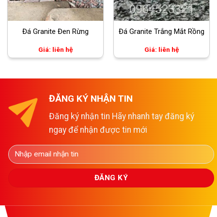
Đá Granite Đen Rừng
Đá Granite Trắng Mắt Rồng
Giá: liên hệ
Giá: liên hệ
ĐĂNG KÝ NHẬN TIN
Đăng ký nhận tin Hãy nhanh tay đăng ký
ngay để nhận được tin mới