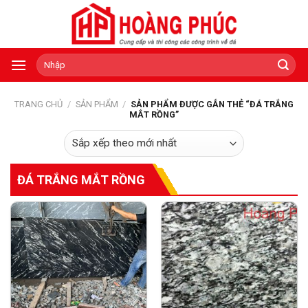
Skip
to
content
Tìm
kiếm:
TRANG CHỦ
/
SẢN PHẨM
/
SẢN PHẨM ĐƯỢC GẮN THẺ “ĐÁ TRẮNG
MẮT RỒNG”
ĐÁ TRẮNG MẮT RỒNG