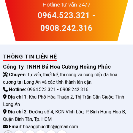
Hotline tư vấn 24/7
0964.523.321 -
0908.242.316
THÔNG TIN LIÊN HỆ
Công Ty TNHH Đá Hoa Cương Hoàng Phúc
Chuyên:
tư vấn, thiết kế, thi công và cung cấp đá hoa
cương tại Long An và các tỉnh thành lân cận.
Hotline:
0964.523.321 - 0908.242.316
Địa chỉ 1:
Khu Phố Hòa Thuận 2, Thị Trấn Cần Giuộc, Tỉnh
Long An
Địa chỉ 2:
Đường số 4, KCN Vĩnh Lộc, P. Bình Hưng Hòa B,
Quận Bình Tân, Tp. HCM
Email:
hoangphucdhc@gmail.com