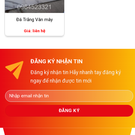
Đá Trắng Vân mây
Giá: liên hệ
ĐĂNG KÝ NHẬN TIN
Đăng ký nhận tin Hãy nhanh tay đăng ký
ngay để nhận được tin mới