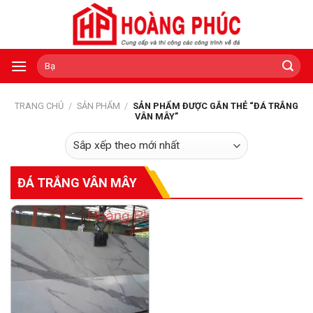
Skip
to
content
Tìm
kiếm:
TRANG CHỦ
/
SẢN PHẨM
/
SẢN PHẨM ĐƯỢC GẮN THẺ “ĐÁ TRẮNG
VÂN MÂY”
ĐÁ TRẮNG VÂN MÂY