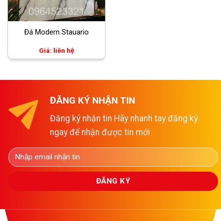
Đá Modern Stauario
Giá: liên hệ
ĐĂNG KÝ NHẬN TIN
Đăng ký nhận tin Hãy nhanh tay đăng ký
ngay để nhận được tin mới