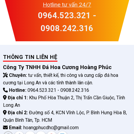
Hotline tư vấn 24/7
0964.523.321 -
0908.242.316
THÔNG TIN LIÊN HỆ
Công Ty TNHH Đá Hoa Cương Hoàng Phúc
Chuyên:
tư vấn, thiết kế, thi công và cung cấp đá hoa
cương tại Long An và các tỉnh thành lân cận.
Hotline:
0964.523.321 - 0908.242.316
Địa chỉ 1:
Khu Phố Hòa Thuận 2, Thị Trấn Cần Giuộc, Tỉnh
Long An
Địa chỉ 2:
Đường số 4, KCN Vĩnh Lộc, P. Bình Hưng Hòa B,
Quận Bình Tân, Tp. HCM
Email:
hoangphucdhc@gmail.com