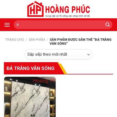
Skip
to
content
Tìm
kiếm:
TRANG CHỦ
/
SẢN PHẨM
/
SẢN PHẨM ĐƯỢC GẮN THẺ “ĐÁ TRẮNG
VÂN SÓNG”
ĐÁ TRẮNG VÂN SÓNG