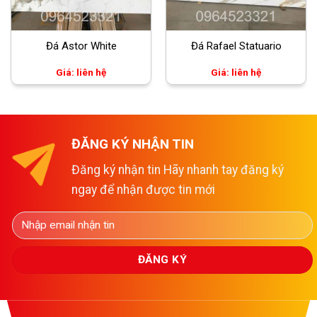
Đá Astor White
Đá Rafael Statuario
Giá: liên hệ
Giá: liên hệ
ĐĂNG KÝ NHẬN TIN
Đăng ký nhận tin Hãy nhanh tay đăng ký
ngay để nhận được tin mới