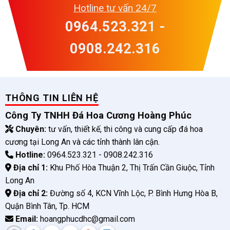
Hotline tư vấn 24/7
0964.523.321 -
0908.242.316
THÔNG TIN LIÊN HỆ
Công Ty TNHH Đá Hoa Cương Hoàng Phúc
Chuyên:
tư vấn, thiết kế, thi công và cung cấp đá hoa
cương tại Long An và các tỉnh thành lân cận.
Hotline:
0964.523.321 - 0908.242.316
Địa chỉ 1:
Khu Phố Hòa Thuận 2, Thị Trấn Cần Giuộc, Tỉnh
Long An
Địa chỉ 2:
Đường số 4, KCN Vĩnh Lộc, P. Bình Hưng Hòa B,
Quận Bình Tân, Tp. HCM
Email:
hoangphucdhc@gmail.com