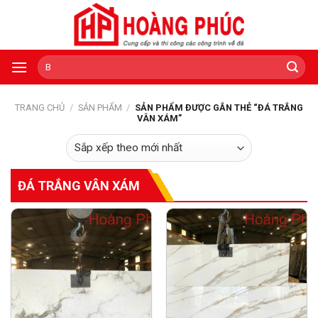
Skip
to
content
Tìm
kiếm:
TRANG CHỦ
/
SẢN PHẨM
/
SẢN PHẨM ĐƯỢC GẮN THẺ “ĐÁ TRẮNG
VÂN XÁM”
ĐÁ TRẮNG VÂN XÁM