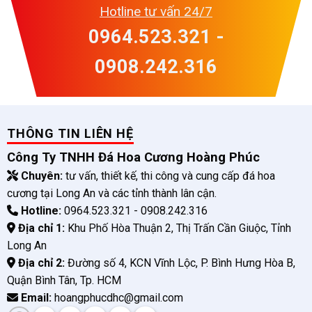
Hotline tư vấn 24/7
0964.523.321 -
0908.242.316
THÔNG TIN LIÊN HỆ
Công Ty TNHH Đá Hoa Cương Hoàng Phúc
Chuyên:
tư vấn, thiết kế, thi công và cung cấp đá hoa
cương tại Long An và các tỉnh thành lân cận.
Hotline:
0964.523.321 - 0908.242.316
Địa chỉ 1:
Khu Phố Hòa Thuận 2, Thị Trấn Cần Giuộc, Tỉnh
Long An
Địa chỉ 2:
Đường số 4, KCN Vĩnh Lộc, P. Bình Hưng Hòa B,
Quận Bình Tân, Tp. HCM
Email:
hoangphucdhc@gmail.com