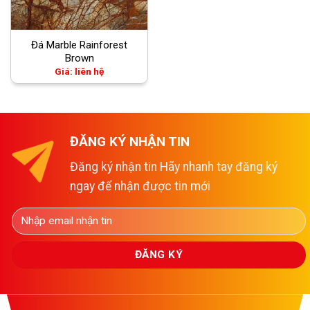
Đá Marble Rainforest
Brown
Giá: liên hệ
ĐĂNG KÝ NHẬN TIN
Đăng ký nhận tin Hãy nhanh tay đăng ký
ngay để nhận được tin mới