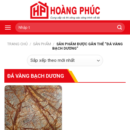
Skip
to
content
Tìm
kiếm:
TRANG CHỦ
/
SẢN PHẨM
/
SẢN PHẨM ĐƯỢC GẮN THẺ “ĐÁ VÀNG
BẠCH DƯƠNG”
ĐÁ VÀNG BẠCH DƯƠNG