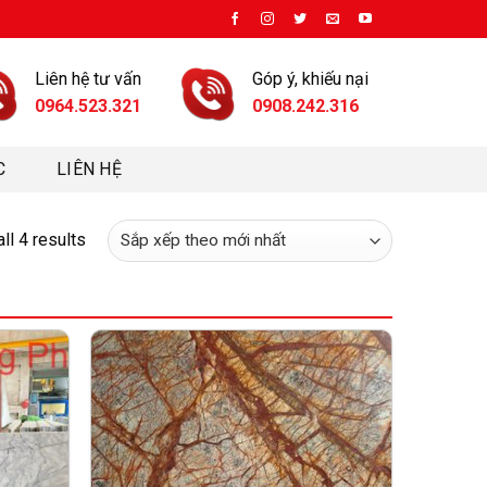
Liên hệ tư vấn
Góp ý, khiếu nại
0964.523.321
0908.242.316
C
LIÊN HỆ
ll 4 results