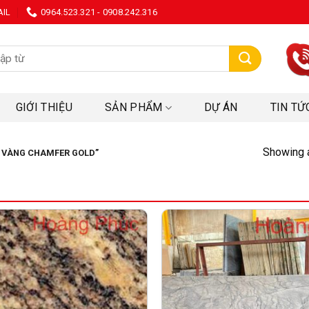
AIL
0964.523.321 - 0908.242.316
:
GIỚI THIỆU
SẢN PHẨM
DỰ ÁN
TIN TỨ
Showing a
 VÀNG CHAMFER GOLD”