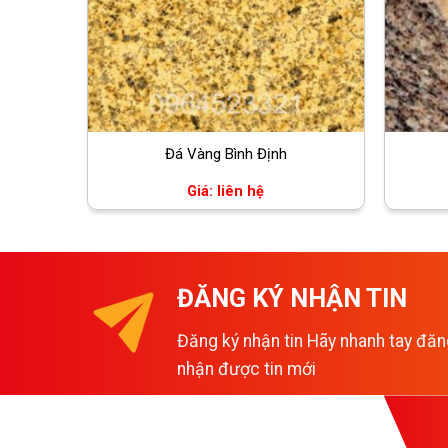
Đá Vàng Bình Định
Giá: liên hệ
ĐĂNG KÝ NHẬN TIN
Đăng ký nhận tin Hãy nhanh tay đăn
nhận được tin mới