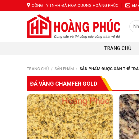
Skip
CÔNG TY TNHH ĐÁ HOA CƯƠNG HOÀNG PHÚC
EM
to
content
Tìm
kiếm
TRANG CHỦ
TRANG CHỦ
/
SẢN PHẨM
/
SẢN PHẨM ĐƯỢC GẮN THẺ “ĐÁ
ĐÁ VÀNG CHAMFER GOLD