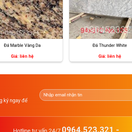
Đá Marble Vàng Da
Đá Thunder White
Giá: liên hệ
Giá: liên hệ
g ký ngay để
0964.523.321 -
Hotline tư vấn 24/7