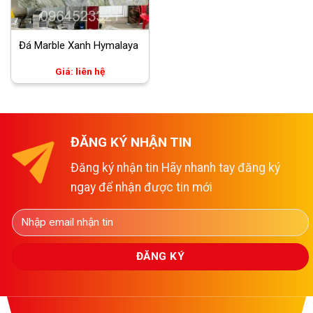
Đá Marble Xanh Hymalaya
Giá: liên hệ
ĐĂNG KÝ NHẬN TIN
Đăng ký nhận tin Hãy nhanh tay đăng ký
ngay để nhận được tin mới