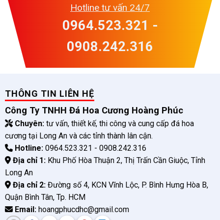
Hotline tư vấn 24/7
0964.523.321 -
0908.242.316
THÔNG TIN LIÊN HỆ
Công Ty TNHH Đá Hoa Cương Hoàng Phúc
Chuyên:
tư vấn, thiết kế, thi công và cung cấp đá hoa
cương tại Long An và các tỉnh thành lân cận.
Hotline:
0964.523.321 - 0908.242.316
Địa chỉ 1:
Khu Phố Hòa Thuận 2, Thị Trấn Cần Giuộc, Tỉnh
Long An
Địa chỉ 2:
Đường số 4, KCN Vĩnh Lộc, P. Bình Hưng Hòa B,
Quận Bình Tân, Tp. HCM
Email:
hoangphucdhc@gmail.com