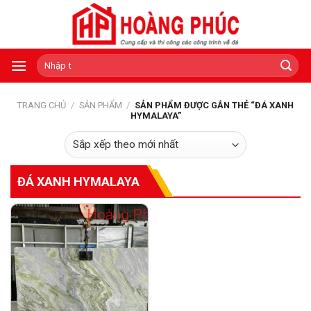
Skip
to
content
Tìm
kiếm:
TRANG CHỦ
/
SẢN PHẨM
/
SẢN PHẨM ĐƯỢC GẮN THẺ “ĐÁ XANH
HYMALAYA”
ĐÁ XANH HYMALAYA