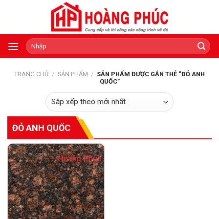
Skip
to
content
Tìm
kiếm:
TRANG CHỦ
/
SẢN PHẨM
/
SẢN PHẨM ĐƯỢC GẮN THẺ “ĐỎ ANH
QUỐC”
ĐỎ ANH QUỐC