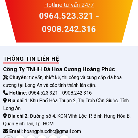
Hotline tư vấn 24/7
0964.523.321 -
0908.242.316
THÔNG TIN LIÊN HỆ
Công Ty TNHH Đá Hoa Cương Hoàng Phúc
Chuyên:
tư vấn, thiết kế, thi công và cung cấp đá hoa
cương tại Long An và các tỉnh thành lân cận.
Hotline:
0964.523.321 - 0908.242.316
Địa chỉ 1:
Khu Phố Hòa Thuận 2, Thị Trấn Cần Giuộc, Tỉnh
Long An
Địa chỉ 2:
Đường số 4, KCN Vĩnh Lộc, P. Bình Hưng Hòa B,
Quận Bình Tân, Tp. HCM
Email:
hoangphucdhc@gmail.com