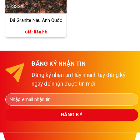
Đá Granite Nâu Anh Quốc
Giá: liên hệ
ĐĂNG KÝ NHẬN TIN
Đăng ký nhận tin Hãy nhanh tay đăng ký
ngay để nhận được tin mới