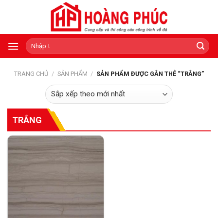
Skip
to
content
Tìm
kiếm:
TRANG CHỦ
/
SẢN PHẨM
/
SẢN PHẨM ĐƯỢC GẮN THẺ “TRẮNG”
TRẮNG