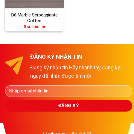
Đá Marble Serpeggiante
Coffee
Giá: liên hệ
ĐĂNG KÝ NHẬN TIN
Đăng ký nhận tin Hãy nhanh tay đăng ký
ngay để nhận được tin mới