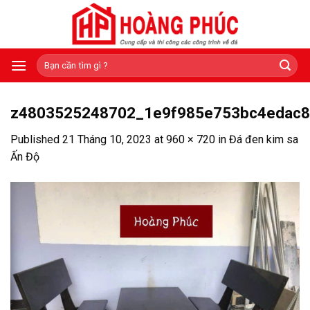
Skip
to
content
Tìm
kiếm:
z4803525248702_1e9f985e753bc4edac8
Published
21 Tháng 10, 2023
at
960 × 720
in
Đá đen kim sa
Ấn Độ