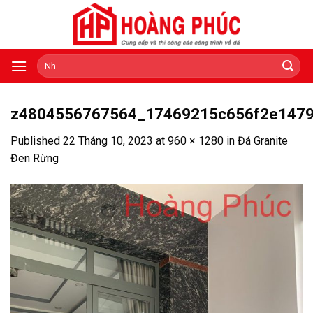
Skip
to
content
Tìm
kiếm:
z4804556767564_17469215c656f2e1479
Published
22 Tháng 10, 2023
at
960 × 1280
in
Đá Granite
Đen Rừng