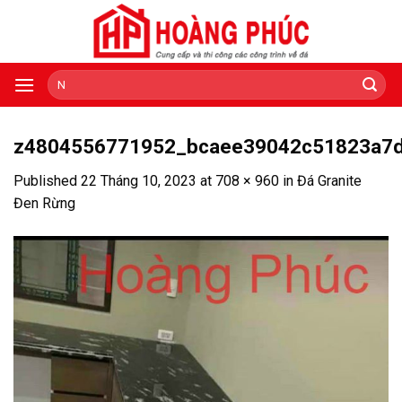
Skip
to
content
Tìm
kiếm:
z4804556771952_bcaee39042c51823a7d
Published
22 Tháng 10, 2023
at
708 × 960
in
Đá Granite
Đen Rừng