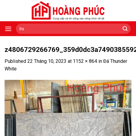
Skip
to
content
Tìm
kiếm:
z4806729266769_359d0dc3a749038559
Published
22 Tháng 10, 2023
at
1152 × 864
in
Đá Thunder
White