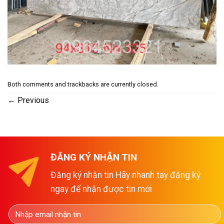
Both comments and trackbacks are currently closed.
←
Previous
ĐĂNG KÝ NHẬN TIN
Đăng ký nhận tin Hãy nhanh tay đăng ký
ngay để nhận được tin mới