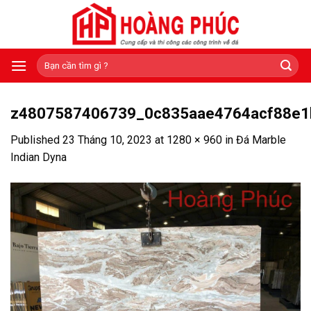
Skip
to
content
Tìm
kiếm:
z4807587406739_0c835aae4764acf88e1
Published
23 Tháng 10, 2023
at
1280 × 960
in
Đá Marble
Indian Dyna