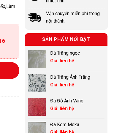
nhiệt tình.
 bếp,Làm
Vận chuyển miễn phí trong
nội thành.
SẢN PHẨM NỔI BẬT
16
Đá Trắng ngọc
Giá: liên hệ
Đá Trắng Ánh Trắng
Giá: liên hệ
Đá Đỏ Ánh Vàng
Giá: liên hệ
Đá Kem Moka
Giá: liên hệ