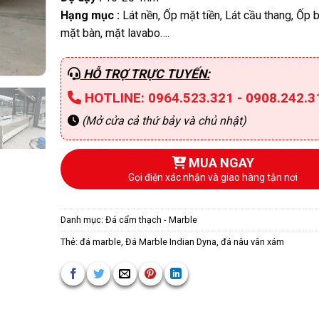
Hạng mục :
Lát nền, Ốp mặt tiền, Lát cầu thang, Ốp
mặt bàn, mặt lavabo….
HỖ TRỢ TRỰC TUYẾN:
HOTLINE: 0964.523.321 - 0908.242.3
(Mở cửa cả thứ bảy và chủ nhật)
MUA NGAY
Gọi điện xác nhận và giao hàng tận nơi
Danh mục:
Đá cẩm thạch - Marble
Thẻ:
đá marble
,
Đá Marble Indian Dyna
,
đá nâu vân xám