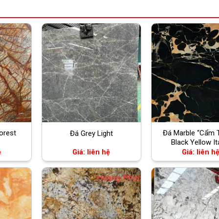
orest
Đá Marble “Cẩm 
Đá Grey Light
Black Yellow It
ệ
Giá: liên hệ
Giá: liên h