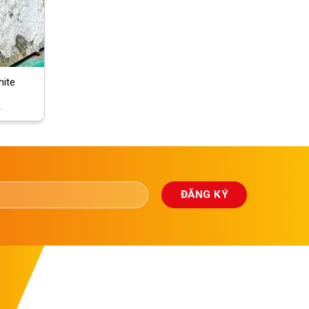
hite
ệ