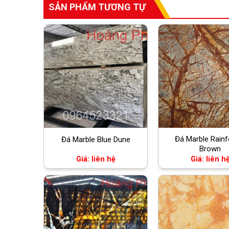
SẢN PHẨM TƯƠNG TỰ
Đá Marble Rainf
Đá Marble Blue Dune
Brown
Giá: liên hệ
Giá: liên h