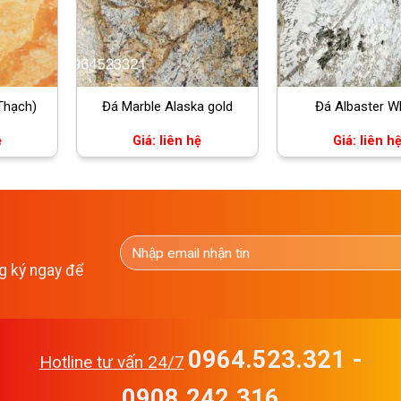
Thạch)
Đá Marble Alaska gold
Đá Albaster W
ệ
Giá: liên hệ
Giá: liên h
g ký ngay để
0964.523.321 -
Hotline tư vấn 24/7
0908.242.316