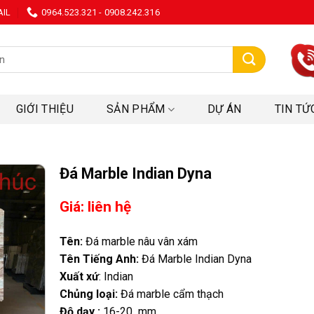
AIL
0964.523.321 - 0908.242.316
:
GIỚI THIỆU
SẢN PHẨM
DỰ ÁN
TIN TỨ
Đá Marble Indian Dyna
Giá: liên hệ
Tên:
Đá marble nâu vân xám
Tên Tiếng Anh:
Đá Marble Indian Dyna
Xuất xứ
: Indian
Chủng loại:
Đá marble cẩm thạch
Độ dạy :
16-20 mm