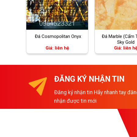
Đá Marble (Cẩm 
Đá Cosmopolitan Onyx
Sky Gold
Giá: liên hệ
Giá: liên h
ĐĂNG KÝ NHẬN TIN
Đăng ký nhận tin Hãy nhanh tay đăn
nhận được tin mới