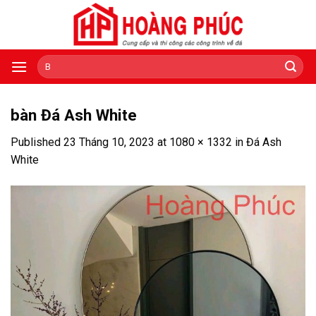
Skip
to
content
Tìm
kiếm:
bàn Đá Ash White
Published
23 Tháng 10, 2023
at
1080 × 1332
in
Đá Ash
White