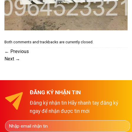
Both comments and trackbacks are currently closed.
←
Previous
Next
→
ĐĂNG KÝ NHẬN TIN
Đăng ký nhận tin Hãy nhanh tay đăng ký
ngay để nhận được tin mới