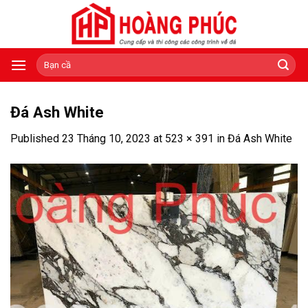
Skip
to
content
Tìm
kiếm:
Đá Ash White
Published
23 Tháng 10, 2023
at
523 × 391
in
Đá Ash White