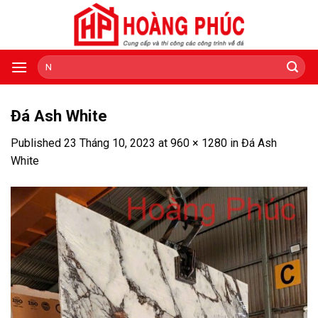
Skip
to
content
Tìm
kiếm:
Đá Ash White
Published
23 Tháng 10, 2023
at
960 × 1280
in
Đá Ash
White