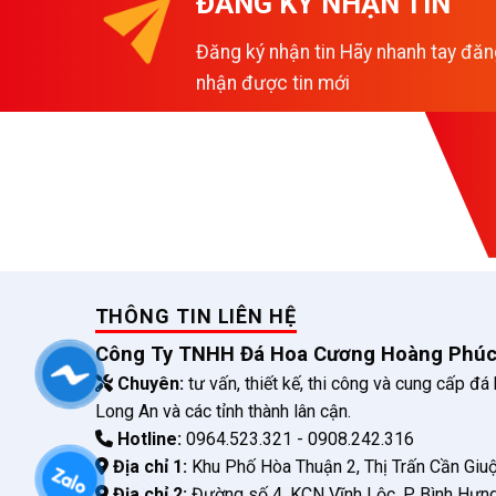
ĐĂNG KÝ NHẬN TIN
Đăng ký nhận tin Hãy nhanh tay đăn
nhận được tin mới
THÔNG TIN LIÊN HỆ
Công Ty TNHH Đá Hoa Cương Hoàng Phú
Chuyên:
tư vấn, thiết kế, thi công và cung cấp đá
Long An và các tỉnh thành lân cận.
Hotline:
0964.523.321 - 0908.242.316
Địa chỉ 1:
Khu Phố Hòa Thuận 2, Thị Trấn Cần Giuộ
Địa chỉ 2:
Đường số 4, KCN Vĩnh Lộc, P. Bình Hưn