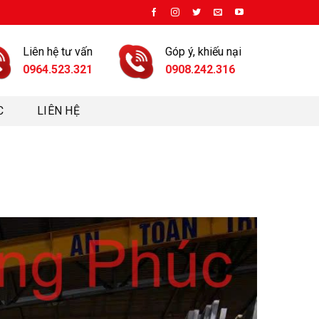
Liên hệ tư vấn
Góp ý, khiếu nại
0964.523.321
0908.242.316
C
LIÊN HỆ