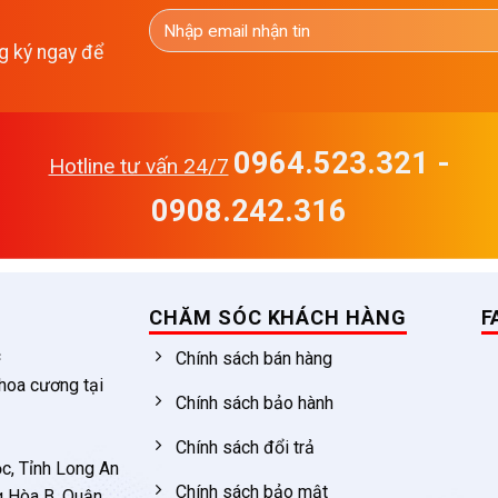
g ký ngay để
0964.523.321 -
Hotline tư vấn 24/7
0908.242.316
CHĂM SÓC KHÁCH HÀNG
F
c
Chính sách bán hàng
 hoa cương tại
Chính sách bảo hành
Chính sách đổi trả
c, Tỉnh Long An
Chính sách bảo mật
g Hòa B, Quận