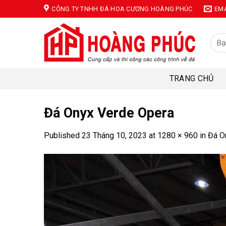
Skip
CÔNG TY TNHH ĐÁ HOA CƯƠNG HOÀNG PHÚC
EM
to
content
Tìm
kiếm
TRANG CHỦ
Đá Onyx Verde Opera
Published
23 Tháng 10, 2023
at
1280 × 960
in
Đá O