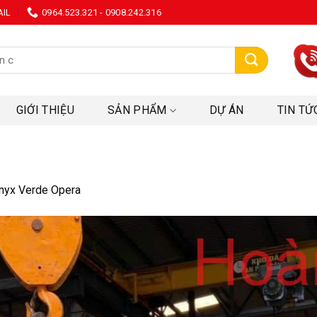
AIL
0964.523.321 - 0908.242.316
:
GIỚI THIỆU
SẢN PHẨM
DỰ ÁN
TIN TỨ
nyx Verde Opera