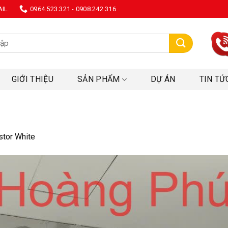
AIL
0964.523.321 - 0908.242.316
:
GIỚI THIỆU
SẢN PHẨM
DỰ ÁN
TIN TỨ
stor White