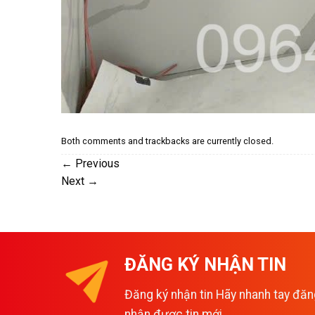
Both comments and trackbacks are currently closed.
←
Previous
Next
→
ĐĂNG KÝ NHẬN TIN
Đăng ký nhận tin Hãy nhanh tay đăn
nhận được tin mới