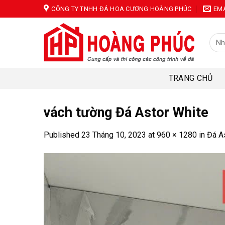
Skip
CÔNG TY TNHH ĐÁ HOA CƯƠNG HOÀNG PHÚC
EM
to
content
Tìm
kiếm
TRANG CHỦ
vách tường Đá Astor White
Published
23 Tháng 10, 2023
at
960 × 1280
in
Đá A