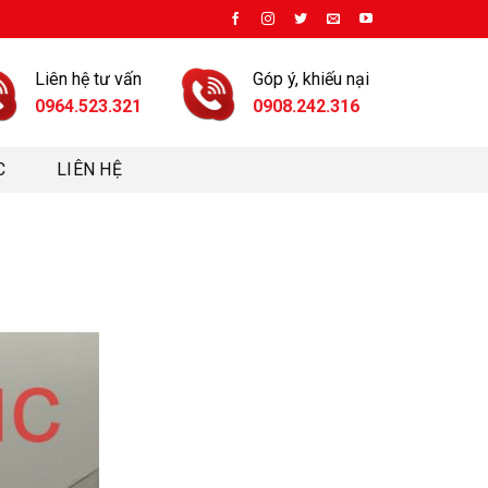
Liên hệ tư vấn
Góp ý, khiếu nại
0964.523.321
0908.242.316
C
LIÊN HỆ