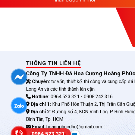
THÔNG TIN LIÊN HỆ
Công Ty TNHH Đá Hoa Cương Hoàng Phú
Chuyên:
tư vấn, thiết kế, thi công và cung cấp đá
Long An và các tỉnh thành lân cận.
Hotline:
0964.523.321 - 0908.242.316
Địa chỉ 1:
Khu Phố Hòa Thuận 2, Thị Trấn Cần Giuộ
Địa chỉ 2:
Đường số 4, KCN Vĩnh Lộc, P. Bình Hưn
Bình Tân, Tp. HCM
Email:
hoangphucdhc@gmail.com
0964.523.321