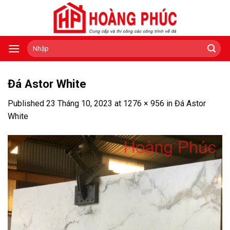
Skip
to
content
Tìm
kiếm:
Đá Astor White
Published
23 Tháng 10, 2023
at
1276 × 956
in
Đá Astor
White