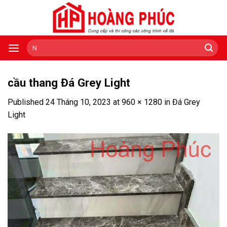
Skip
to
content
Tìm
kiếm:
cầu thang Đá Grey Light
Published
24 Tháng 10, 2023
at
960 × 1280
in
Đá Grey
Light