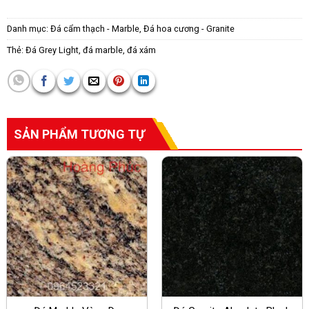
Danh mục:
Đá cẩm thạch - Marble
,
Đá hoa cương - Granite
Thẻ:
Đá Grey Light
,
đá marble
,
đá xám
SẢN PHẨM TƯƠNG TỰ