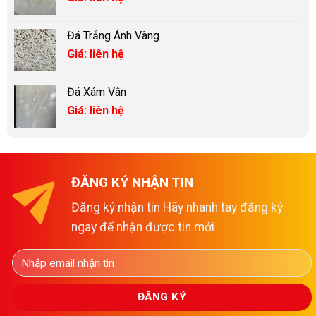
Đá Trắng Ánh Vàng
Giá: liên hệ
Đá Xám Vân
Giá: liên hệ
ĐĂNG KÝ NHẬN TIN
Đăng ký nhận tin Hãy nhanh tay đăng ký
ngay để nhận được tin mới