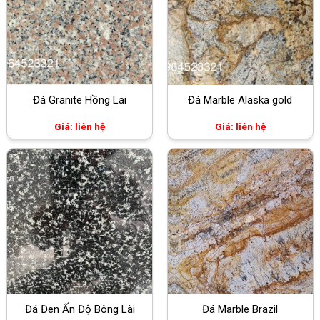
Đá Granite Hồng Lai
Đá Marble Alaska gold
Giá: liên hệ
Giá: liên hệ
Đá Đen Ấn Độ Bông Lài
Đá Marble Brazil