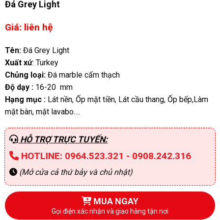
Đá Grey Light
Giá: liên hệ
Tên:
Đá Grey Light
Xuất xứ
: Turkey
Chủng loại:
Đá marble cẩm thạch
Độ dạy :
16-20 mm
Hạng mục :
Lát nền, Ốp mặt tiền, Lát cầu thang, Ốp bếp,Làm
mặt bàn, mặt lavabo….
HỖ TRỢ TRỰC TUYẾN:
HOTLINE: 0964.523.321 - 0908.242.316
(Mở cửa cả thứ bảy và chủ nhật)
MUA NGAY
Gọi điện xác nhận và giao hàng tận nơi