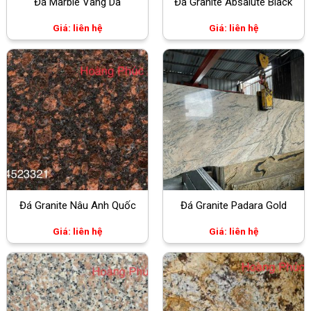
Đá Marble Vàng Da
Đá Granite Absalute Black
Giá: liên hệ
Giá: liên hệ
Đá Granite Nâu Anh Quốc
Đá Granite Padara Gold
Giá: liên hệ
Giá: liên hệ