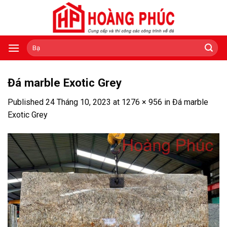
Skip
to
content
Tìm
kiếm:
Đá marble Exotic Grey
Published
24 Tháng 10, 2023
at
1276 × 956
in
Đá marble
Exotic Grey