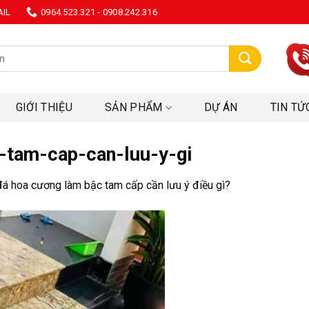
AIL
0964.523.321 - 0908.242.316
:
GIỚI THIỆU
SẢN PHẨM
DỰ ÁN
TIN TỨ
-tam-cap-can-luu-y-gi
á hoa cương làm bậc tam cấp cần lưu ý điều gì?