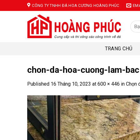
Skip
CÔNG TY TNHH ĐÁ HOA CƯƠNG HOÀNG PHÚC
EM
to
content
Tìm
kiếm
TRANG CHỦ
chon-da-hoa-cuong-lam-bac
Published
16 Tháng 10, 2023
at
600 × 446
in
Chọn đ