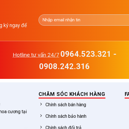
g ký ngay để
0964.523.321 -
Hotline tư vấn 24/7
0908.242.316
CHĂM SÓC KHÁCH HÀNG
F
c
Chính sách bán hàng
 hoa cương tại
Chính sách bảo hành
Chính sách đổi trả