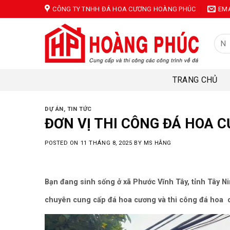
Skip
CÔNG TY TNHH ĐÁ HOA CƯƠNG HOÀNG PHÚC
EM
to
content
Tìm
kiếm
TRANG CHỦ
DỰ ÁN
,
TIN TỨC
ĐƠN VỊ THI CÔNG ĐÁ HOA C
POSTED ON
11 THÁNG 8, 2025
BY
MS HẰNG
Bạn đang sinh sống ở xã Phước Vĩnh Tây, tỉnh Tây Ni
chuyên cung cấp đá hoa cương và thi công đá hoa c