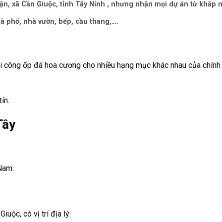
, xã Cần Giuộc, tỉnh Tây Ninh , nhưng nhận mọi dự án từ khắp n
à phố, nhà vườn, bếp, cầu thang,….
 công ốp đá hoa cương cho nhiều hạng mục khác nhau của chính ph
ín.
 Tây
 Nam
.
ộc, có vị trí địa lý: