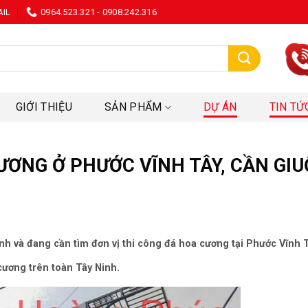
AIL
0964.523.321 - 0908.242.316
:
GIỚI THIỆU
SẢN PHẨM
DỰ ÁN
TIN TỨ
ƯƠNG Ở PHƯỚC VĨNH TÂY, CẦN GIU
nh và đang cần tìm đơn vị thi công đá hoa cương tại Phước Vĩnh T
ương trên toàn Tây Ninh.