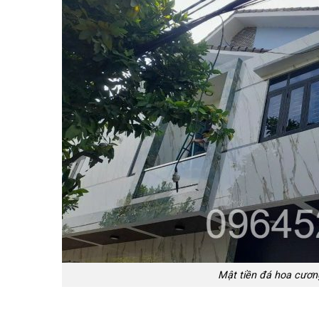
Mật tiền đá hoa cươn