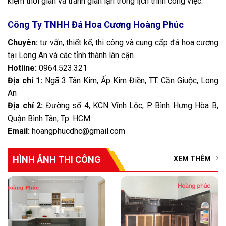
kiệm thời gian và tránh gian lận trong lịch trình công việc.
Công Ty TNHH Đá Hoa Cương Hoàng Phúc
Chuyên:
tư vấn, thiết kế, thi công và cung cấp đá hoa cương
tại Long An và các tỉnh thành lân cận.
Hotline:
0964
.
523.321
Địa chỉ 1:
Ngã 3 Tân Kim, Ấp Kim Điền, TT. Cần Giuộc, Long
An
Địa chỉ 2:
Đường số 4, KCN Vĩnh Lộc, P. Bình Hưng Hòa B,
Quận Bình Tân, Tp. HCM
Email:
hoangphucdhc@gmail.com
HÌNH ẢNH THI CÔNG
XEM THÊM