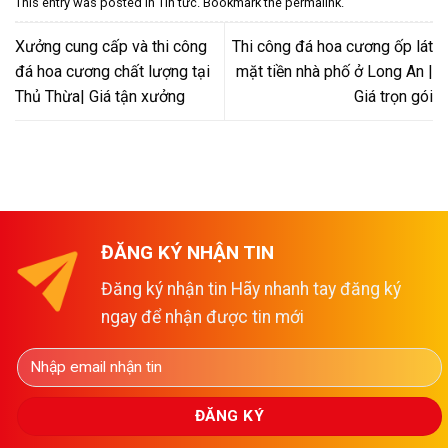
This entry was posted in
Tin tức
. Bookmark the
permalink
.
Xưởng cung cấp và thi công
Thi công đá hoa cương ốp lát
đá hoa cương chất lượng tại
mặt tiền nhà phố ở Long An |
Thủ Thừa| Giá tận xưởng
Giá trọn gói
ĐĂNG KÝ NHẬN TIN
Đăng ký nhận tin Hãy nhanh tay đăng ký
ngay để nhận được tin mới