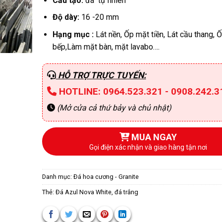
Cấu tạo:
đá tự nhiên
Độ dày:
16 -20 mm
Hạng mục :
Lát nền, Ốp mặt tiền, Lát cầu thang, 
bếp,Làm mặt bàn, mặt lavabo….
HỖ TRỢ TRỰC TUYẾN:
HOTLINE: 0964.523.321 - 0908.242.3
(Mở cửa cả thứ bảy và chủ nhật)
MUA NGAY
Gọi điện xác nhận và giao hàng tận nơi
Danh mục:
Đá hoa cương - Granite
Thẻ:
Đá Azul Nova White
,
đá trắng