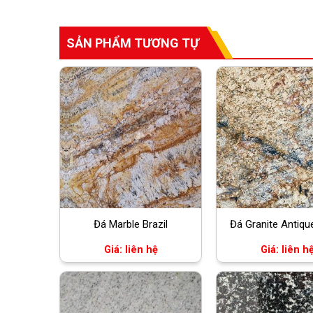
SẢN PHẨM TƯƠNG TỰ
Đá Marble Brazil
Đá Granite Antiqu
Giá: liên hệ
Giá: liên h