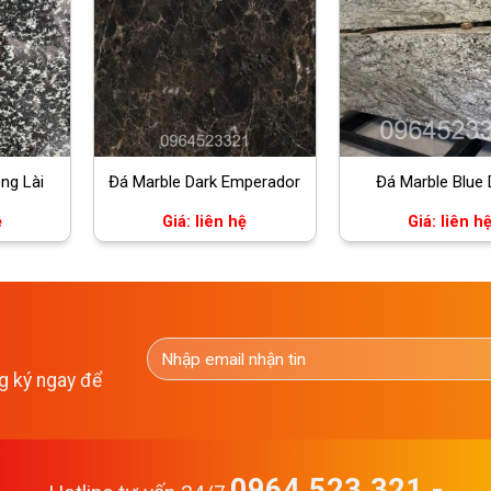
ng Lài
Đá Marble Dark Emperador
Đá Marble Blue
ệ
Giá: liên hệ
Giá: liên h
g ký ngay để
0964.523.321 -