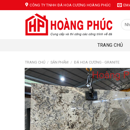
Skip
CÔNG TY TNHH ĐÁ HOA CƯƠNG HOÀNG PHÚC
EM
to
content
Tìm
kiếm
TRANG CHỦ
TRANG CHỦ
/
SẢN PHẨM
/
ĐÁ HOA CƯƠNG - GRANITE