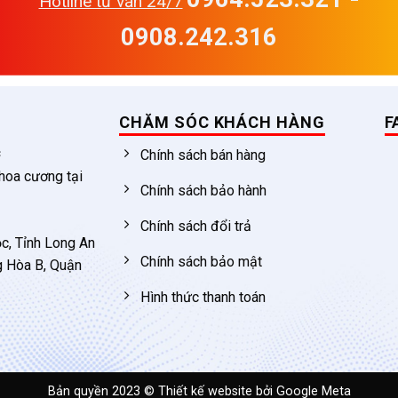
Hotline tư vấn 24/7
0908.242.316
CHĂM SÓC KHÁCH HÀNG
F
c
Chính sách bán hàng
 hoa cương tại
Chính sách bảo hành
Chính sách đổi trả
c, Tỉnh Long An
Chính sách bảo mật
g Hòa B, Quận
Hình thức thanh toán
Bản quyền 2023 ©
Thiết kế website
bởi Google Meta