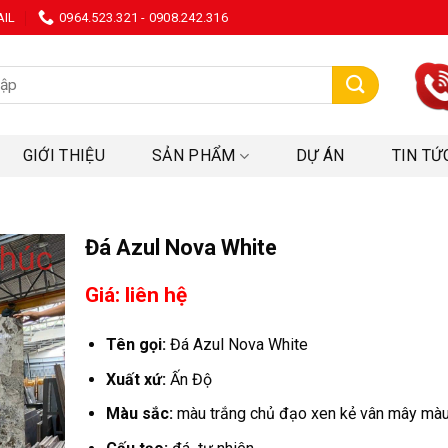
AIL
0964.523.321 - 0908.242.316
:
GIỚI THIỆU
SẢN PHẨM
DỰ ÁN
TIN TỨ
Đá Azul Nova White
Giá: liên hệ
Tên gọi:
Đá Azul Nova White
Xuất xứ:
Ấn Độ
Màu sắc:
màu trắng chủ đạo xen kẻ vân mây màu