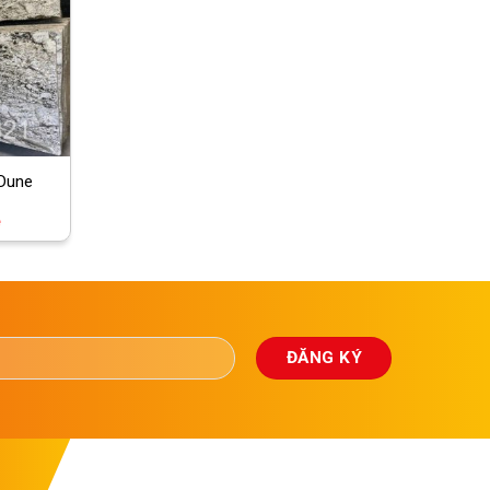
 Dune
ệ