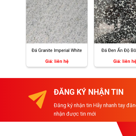
Đá Granite Imperial White
Đá Đen Ấn Độ Bô
Giá: liên hệ
Giá: liên h
ĐĂNG KÝ NHẬN TIN
Đăng ký nhận tin Hãy nhanh tay đăn
nhận được tin mới