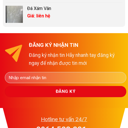
Đá Xám Vân
Giá: liên hệ
ĐĂNG KÝ NHẬN TIN
Đăng ký nhận tin Hãy nhanh tay đăng ký
ngay để nhận được tin mới
Hotline tư vấn 24/7