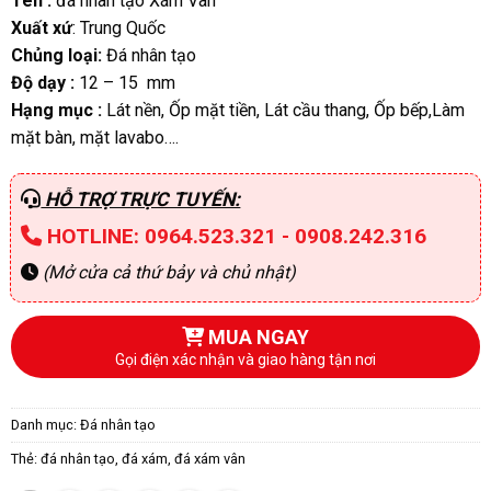
Tên :
đá nhân tạo Xám Vân
Xuất xứ
: Trung Quốc
Chủng loại:
Đá nhân tạo
Độ dạy :
12 – 15 mm
Hạng mục :
Lát nền, Ốp mặt tiền, Lát cầu thang, Ốp bếp,Làm
mặt bàn, mặt lavabo….
HỖ TRỢ TRỰC TUYẾN:
HOTLINE: 0964.523.321 - 0908.242.316
(Mở cửa cả thứ bảy và chủ nhật)
MUA NGAY
Gọi điện xác nhận và giao hàng tận nơi
Danh mục:
Đá nhân tạo
Thẻ:
đá nhân tạo
,
đá xám
,
đá xám vân