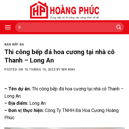
Skip
to
content
Tìm
kiếm:
BÀN BẾP ĐÁ
Thi công bếp đá hoa cương tại nhà cô
Thanh – Long An
POSTED ON
16 THÁNG 10, 2023
BY
MR ANH
– Tên dự án:
Thi công bếp đá hoa cương tại nhà cô Thanh –
Long An
– Địa điểm:
Long An
– Đơn vị thực hiện:
Công Ty TNHH Đá Hoa Cương Hoàng
Phúc