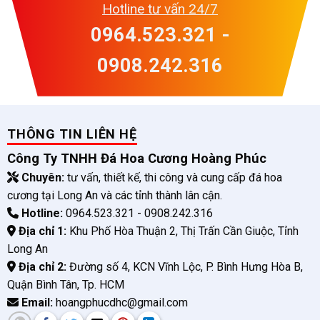
Hotline tư vấn 24/7
0964.523.321 -
0908.242.316
THÔNG TIN LIÊN HỆ
Công Ty TNHH Đá Hoa Cương Hoàng Phúc
Chuyên:
tư vấn, thiết kế, thi công và cung cấp đá hoa
cương tại Long An và các tỉnh thành lân cận.
Hotline:
0964.523.321 - 0908.242.316
Địa chỉ 1:
Khu Phố Hòa Thuận 2, Thị Trấn Cần Giuộc, Tỉnh
Long An
Địa chỉ 2:
Đường số 4, KCN Vĩnh Lộc, P. Bình Hưng Hòa B,
Quận Bình Tân, Tp. HCM
Email:
hoangphucdhc@gmail.com