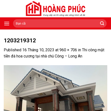
Skip
to
content
Tìm
kiếm:
1203219312
Published
16 Tháng 10, 2023
at
960 × 706
in
Thi công mặt
tiền đá hoa cương tại nhà chú Công – Long An