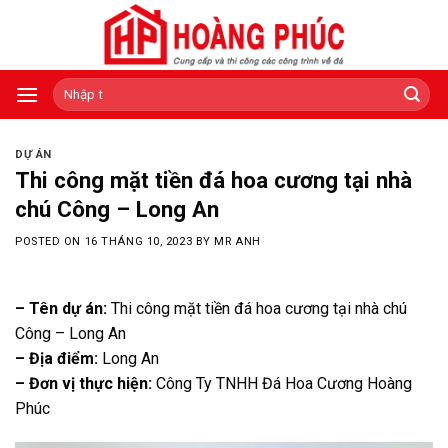
Skip
to
content
Tìm
kiếm:
DỰ ÁN
Thi công mặt tiền đá hoa cương tại nhà
chú Công – Long An
POSTED ON
16 THÁNG 10, 2023
BY
MR ANH
– Tên dự án:
Thi công mặt tiền đá hoa cương tại nhà chú
Công – Long An
– Địa điểm:
Long An
– Đơn vị thực hiện:
Công Ty TNHH Đá Hoa Cương Hoàng
Phúc