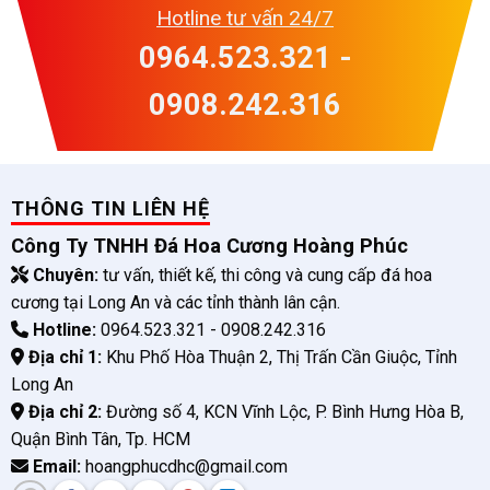
Hotline tư vấn 24/7
0964.523.321 -
0908.242.316
THÔNG TIN LIÊN HỆ
Công Ty TNHH Đá Hoa Cương Hoàng Phúc
Chuyên:
tư vấn, thiết kế, thi công và cung cấp đá hoa
cương tại Long An và các tỉnh thành lân cận.
Hotline:
0964.523.321 - 0908.242.316
Địa chỉ 1:
Khu Phố Hòa Thuận 2, Thị Trấn Cần Giuộc, Tỉnh
Long An
Địa chỉ 2:
Đường số 4, KCN Vĩnh Lộc, P. Bình Hưng Hòa B,
Quận Bình Tân, Tp. HCM
Email:
hoangphucdhc@gmail.com