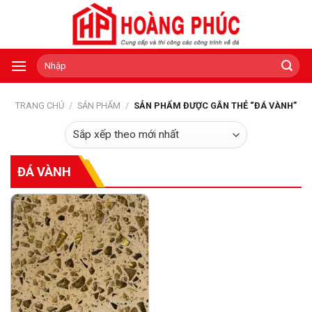
Skip
to
content
Tìm
kiếm:
TRANG CHỦ
/
SẢN PHẨM
/
SẢN PHẨM ĐƯỢC GẮN THẺ “ĐÁ VÀNH”
ĐÁ VÀNH