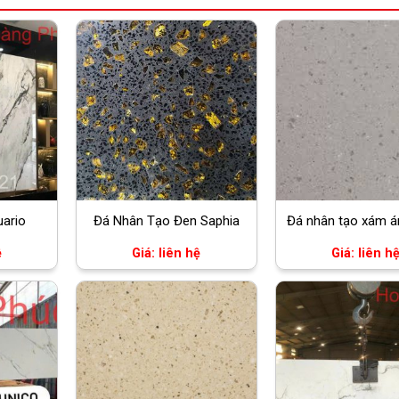
ario
Đá Nhân Tạo Đen Saphia
Đá nhân tạo xám á
ệ
Giá: liên hệ
Giá: liên h