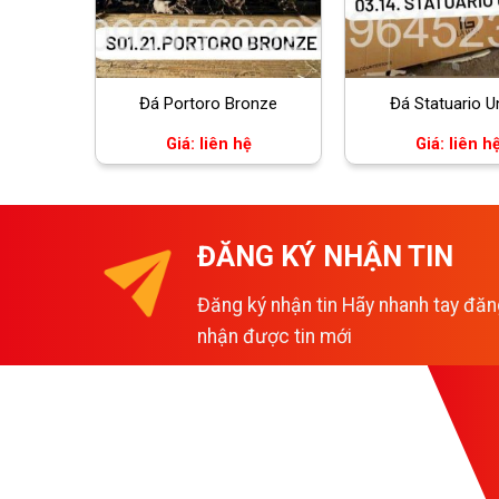
Đá Portoro Bronze
Đá Statuario U
Giá: liên hệ
Giá: liên h
ĐĂNG KÝ NHẬN TIN
Đăng ký nhận tin Hãy nhanh tay đăn
nhận được tin mới