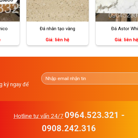
nico
Đá nhân tạo vàng
Đá Astor Whi
ệ
Giá: liên hệ
Giá: liên h
g ký ngay để
0964.523.321 -
Hotline tư vấn 24/7
0908.242.316