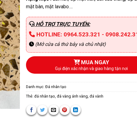
mặt bàn, mặt lavabo….
HỖ TRỢ TRỰC TUYẾN:
HOTLINE: 0964.523.321 - 0908.242.3
(Mở cửa cả thứ bảy và chủ nhật)
MUA NGAY
Gọi điện xác nhận và giao hàng tận nơi
Danh mục:
Đá nhân tạo
Thẻ:
đá nhân tạo
,
đá vàng ánh vàng
,
đá vành