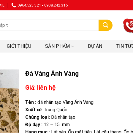
AIL
0964.523.321 - 0908.242.316
:
GIỚI THIỆU
SẢN PHẨM
DỰ ÁN
TIN TỨ
Đá Vàng Ánh Vàng
Giá: liên hệ
Tên :
đá nhân tạo Vàng Ánh Vàng
Xuất xứ
: Trung Quốc
Chủng loại:
Đá nhân tạo
Độ dạy :
12 – 15 mm
Hạng mục :
Lát nền, Ốp mặt tiền, Lát cầu thang, Ốp