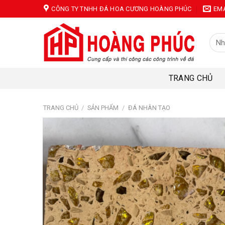
Skip
CÔNG TY TNHH ĐÁ HOA CƯƠNG HOÀNG PHÚC
EM
to
content
Tìm
kiếm
TRANG CHỦ
TRANG CHỦ
/
SẢN PHẨM
/
ĐÁ NHÂN TẠO