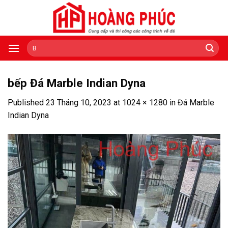
Skip
to
content
Tìm
kiếm:
bếp Đá Marble Indian Dyna
Published
23 Tháng 10, 2023
at
1024 × 1280
in
Đá Marble
Indian Dyna