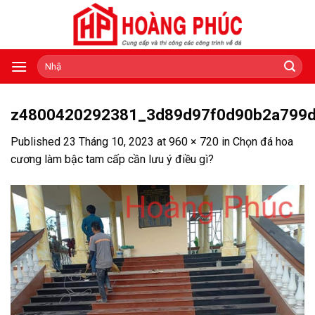
Skip
to
content
Tìm
kiếm:
z4800420292381_3d89d97f0d90b2a799
Published
23 Tháng 10, 2023
at
960 × 720
in
Chọn đá hoa
cương làm bậc tam cấp cần lưu ý điều gì?