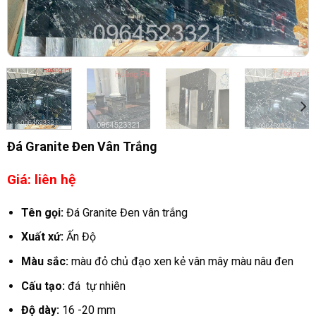
Đá Granite Đen Vân Trắng
Giá: liên hệ
Tên gọi:
Đá Granite Đen vân trắng
Xuất xứ:
Ấn Độ
Màu sắc:
màu đỏ chủ đạo xen kẻ vân mây màu nâu đen
Cấu tạo:
đá tự nhiên
Độ dày:
16 -20 mm