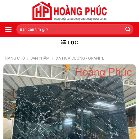
Skip
to
content
Tìm
kiếm:
LỌC
TRANG CHỦ
/
SẢN PHẨM
/
ĐÁ HOA CƯƠNG - GRANITE