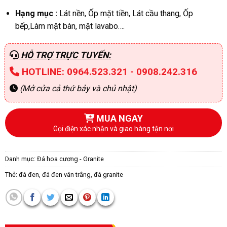
Hạng mục :
Lát nền, Ốp mặt tiền, Lát cầu thang, Ốp
bếp,Làm mặt bàn, mặt lavabo….
HỖ TRỢ TRỰC TUYẾN:
HOTLINE: 0964.523.321 - 0908.242.316
(Mở cửa cả thứ bảy và chủ nhật)
MUA NGAY
Gọi điện xác nhận và giao hàng tận nơi
Danh mục:
Đá hoa cương - Granite
Thẻ:
đá đen
,
đá đen vân trắng
,
đá granite