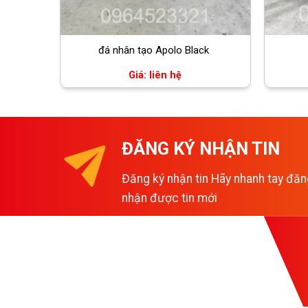
đá nhân tạo Apolo Black
Giá: liên hệ
ĐĂNG KÝ NHẬN TIN
Đăng ký nhận tin Hãy nhanh tay đăn
nhận được tin mới