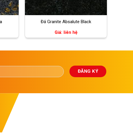
a
Đá Granite Absalute Black
Giá: liên hệ