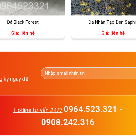
Đá Black Forest
Đá Nhân Tạo Đen Saphi
Giá: liên hệ
Giá: liên hệ
g ký ngay để
0964.523.321 -
Hotline tư vấn 24/7
0908.242.316