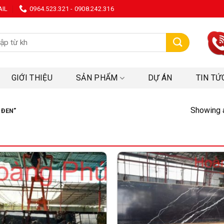
AIL
0964.523.321 - 0908.242.316
:
GIỚI THIỆU
SẢN PHẨM
DỰ ÁN
TIN TỨ
Showing a
 ĐEN”