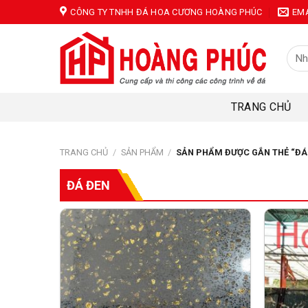
Skip
CÔNG TY TNHH ĐÁ HOA CƯƠNG HOÀNG PHÚC
EM
to
content
Tìm
kiếm
TRANG CHỦ
TRANG CHỦ
/
SẢN PHẨM
/
SẢN PHẨM ĐƯỢC GẮN THẺ “ĐÁ
ĐÁ ĐEN