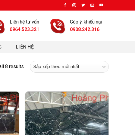
Liên hệ tư vấn
Góp ý, khiếu nại
0964.523.321
0908.242.316
C
LIÊN HỆ
ll 8 results