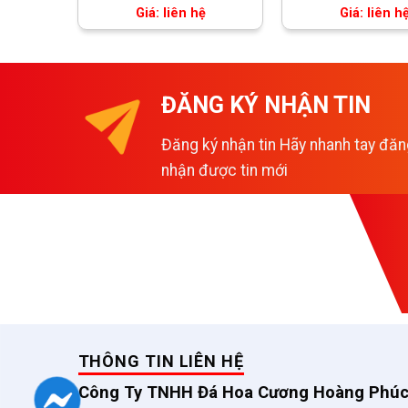
Giá: liên hệ
Giá: liên h
ĐĂNG KÝ NHẬN TIN
Đăng ký nhận tin Hãy nhanh tay đăn
nhận được tin mới
THÔNG TIN LIÊN HỆ
Công Ty TNHH Đá Hoa Cương Hoàng Phú