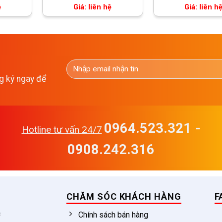
ệ
Giá: liên hệ
Giá: liên h
g ký ngay để
0964.523.321 -
Hotline tư vấn 24/7
0908.242.316
CHĂM SÓC KHÁCH HÀNG
F
c
Chính sách bán hàng