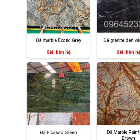
Đá marble Exotic Grey
Đá granite đen vâ
Giá: liên hệ
Giá: liên h
Đá Marble Rainf
Đá Picasso Green
Brown