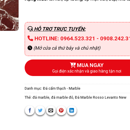
HỖ TRỢ TRỰC TUYẾN:
HOTLINE: 0964.523.321 - 0908.242.3
(Mở cửa cả thứ bảy và chủ nhật)
MUA NGAY
Gọi điện xác nhận và giao hàng tận nơi
Danh mục:
Đá cẩm thạch - Marble
Thẻ:
đá marble
,
đá marble đỏ
,
Đá Marble Rosso Levanto New