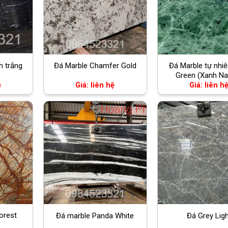
Đá Marble tự nhiê
n trắng
Đá Marble Chamfer Gold
Green (Xanh Na
ệ
Giá: liên hệ
Giá: liên h
orest
Đá marble Panda White
Đá Grey Ligh