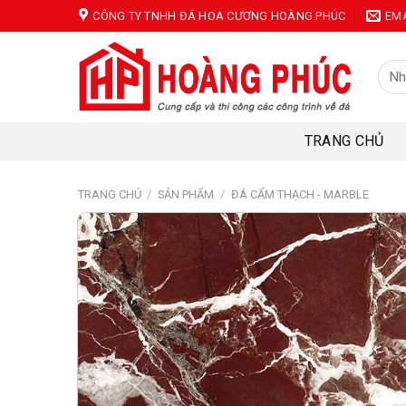
Skip
CÔNG TY TNHH ĐÁ HOA CƯƠNG HOÀNG PHÚC
EM
to
content
Tìm
kiếm
TRANG CHỦ
TRANG CHỦ
/
SẢN PHẨM
/
ĐÁ CẨM THẠCH - MARBLE