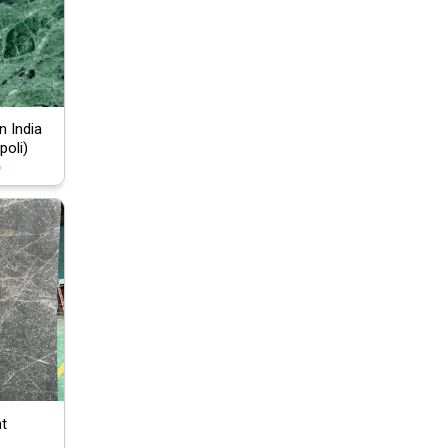
n India
poli)
ệ
t