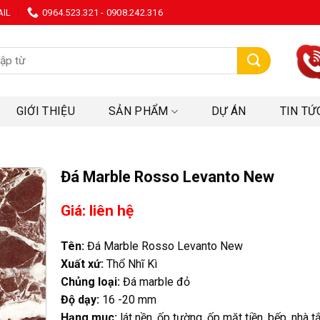
AIL
0964.523.321 - 0908.242.316
:
GIỚI THIỆU
SẢN PHẨM
DỰ ÁN
TIN TỨ
Đá Marble Rosso Levanto New
Giá: liên hệ
Tên:
Đá Marble Rosso Levanto New
Xuất xứ:
Thổ Nhĩ Kì
Chủng loại:
Đá marble đỏ
Độ dạy:
16 -20 mm
Hạng muc:
lát nền, ốp tường, ốp mặt tiền, bếp, nhà t